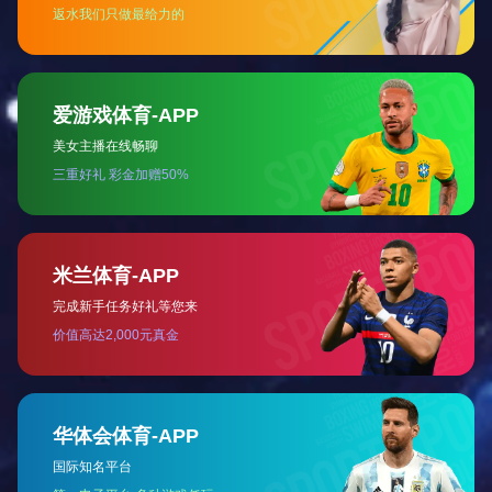
企业营业执照
安全生产许可证
建筑业企业资质证书
建筑业企业资质证书
安全生产许可证
安全生产许可证-1
安全生产许可证-2
承装电力设施许可证
地质灾害防治单位资质证书
企业信用登记证书
认证证书