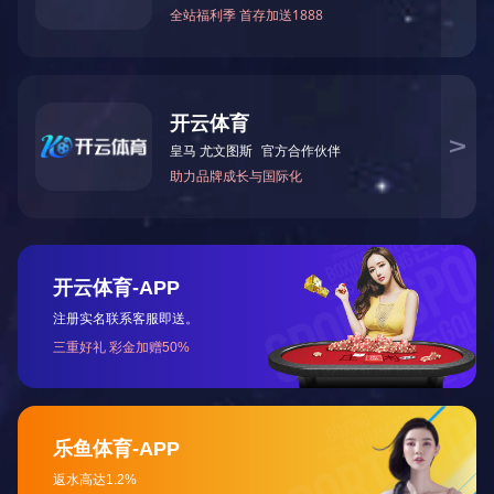
公司简介
荣誉资质

企业资质
企业专利
企业荣誉
企业业绩

市政工程业绩
公路工程业绩
电力工程业绩
水利工程业
绩
房建工程业绩
业绩展示
开云体育

开云体育
业内动态
联系我们

联系方式
客户留言
企业资质
企业荣誉
企业专利
当前位置：
开云体育-开云(中国)一站式服务官方网站
/
荣誉资质