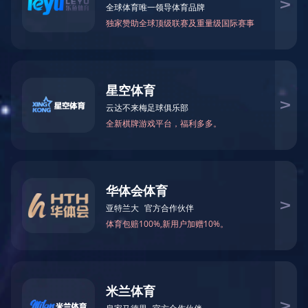
企业业绩
市政工程业绩
公路工程业绩
电力工程业绩
水利工程业绩
房建工程业绩
业绩展示
开云体育

开云体育
开云体育
业内动态
联系我们

联系我们