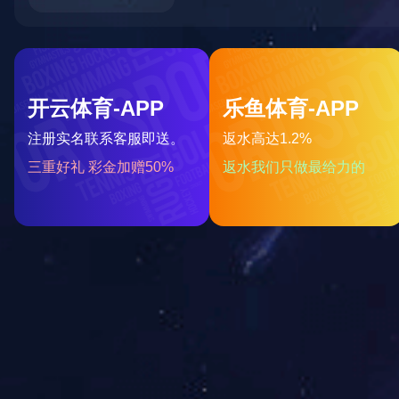
联系方式
客户留言
开云体育-开云(中国)一站式服务官方网站
公司简介
荣誉资质
企业资质
企业专利
企业荣誉
企业业绩
市政工程业绩
公路工程业绩
电力工程业绩
水利工程业绩
业绩展示
开云体育
开云体育
业内动态
联系我们
联系方式
客户留言

开云体育-开云(中国)一站式服务官方网站
公司简介