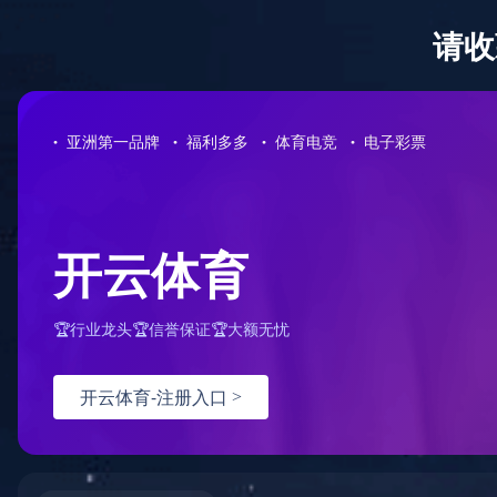
开云体育
开云体育-开云(中国)一站式服务官方网站
公司简介
荣誉资质

荣誉资质
企业资质
企业专利
企业荣誉
企业业绩
