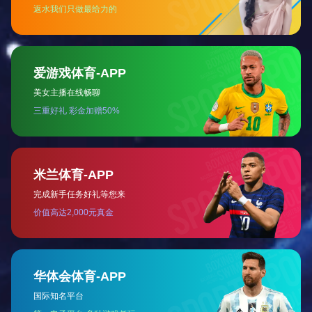
当前位置：
开云体育-开云(中国)一站式服务官方网站
/
业绩展示
/
房建工程
宁德市蕉城区金涵卫生院项目
宁德市蕉城区金涵卫生院项目
Details
综合利用产品及配方泥加工项目（一期）
综合利用产品及配方泥加工项目（一期）
Details
上杭工业园区三期标准厂房建设项目
上杭工业园区三期标准厂房建设项目
Details
上杭城发首苑
上杭城发首苑