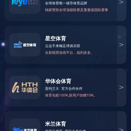
企业业绩
市政工程业绩
公路工程业绩
电力工程业绩
水利工程业绩
房建工程业绩
业绩展示
开云体育

开云体育
开云体育
业内动态
联系我们

联系我们