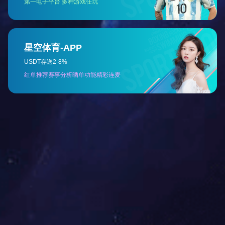
Details
济宁运河钢材大市场房屋工程
济宁运河钢材大市场房屋工程
Details
鑫竹海材料库工程
鑫竹海材料库工程
Details
福建省长汀职业中专学校区域性实训中心建设项目
福建省长汀职业中专学校区域性实训中心建设项目
Details
永定县寨下保障性住房10#、11#、12#、17#楼及2号、3号地下
室工程
永定县寨下保障性住房10#、11#、12#、17#楼及2号、3号地下
室工程
Details
滨湖卓越城文华园一期项目11号楼科研楼办公室内装饰工程