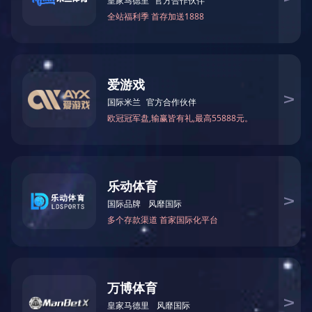
联系方式
客户留言
开云体育-开云(中国)一站式服务官方网站
公司简介
荣誉资质
企业资质
企业专利
企业荣誉
企业业绩
市政工程业绩
公路工程业绩
电力工程业绩
水利工程业
绩
房建工程业绩
业绩展示
开云体育
开云体育
业内动态
联系我们
联系方式
客户留言

开云体育-开云(中国)一站式服务官方网站