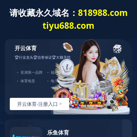
开云体育
开云体育-开云(中国)一站式服务官方网站
公司简介
荣誉资质

荣誉资质
企业资质
企业专利
企业荣誉
企业业绩
