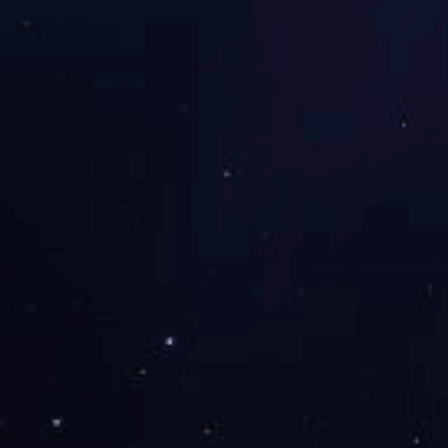
ONLINE MESSAGE
联系方式
留言应用名称：
客户留言
描述：
*
留言内容：
姓名：
性别：
男
女
手机：
电话：
传真：