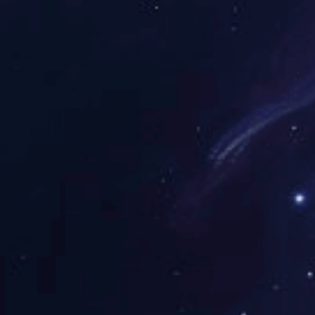
荣誉资质

企业资质
企业专利
企业荣誉
企业业绩

市政工程业绩
公路工程业绩
电力工程业绩
水利工程业绩
业绩展示
开云体育

开云体育
业内动态
联系我们

联系方式
客户留言

市政工程
公路工程
房建工程
当前位置：
开云体育-开云(中国)一站式服务官方网站