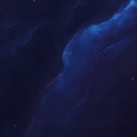
号楼科研楼办公室内装饰工程
下室工程