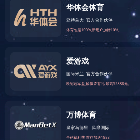
企业业绩
市政工程业绩
公路工程业绩
电力工程业绩
水利工程业绩
房建工程业绩
业绩展示
开云体育

开云体育
开云体育
业内动态
联系我们

联系我们