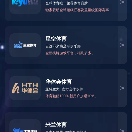
企业业绩
市政工程业绩
公路工程业绩
电力工程业绩
水利工程业绩
房建工程业绩
业绩展示
开云体育

开云体育
开云体育
业内动态
联系我们

联系我们