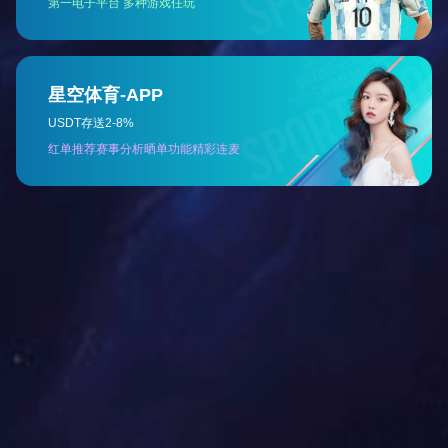
发布时间
: 2023
-
02-16
建筑工程安全注意事项
发布时间
: 2020
-
06-16
建筑行业作为危险系数比较高的行业，施工时一定要
严格注意做好各项安全措施，尤其是一些比较危险的工
作比如高空作业等，都需要格外小心，谨慎走好每一
步。那么，具体的来说，建筑工程安全注意事项有哪
些？下面法律快车小编为大家详细介绍一下，希望对大
家有所帮助。 一、建筑工程安全注意事项 1、 进入施工
现场应遵守乙方安全管理规定； 2、 进入施工现场，必
须正确佩戴安全帽（系好下颌带，安全帽完好），不穿
宽大服装、拖鞋等不安全装束； 3、不进入吊装区域、
垂直作业下方等危险区域，防止物体打击； 4、 注意过
往车辆，防止车辆伤害； 5、 远离各种机械设备、电气
线路，防止机械、电气伤害； 6、 进入基坑、屋面等临
边处、各种洞口处，要精力集中，防止高处坠落； 7、
注意铁钉、钢筋等地面环境状况，防止扎、碰、挂及摔
倒等其他伤害。 8、 施工现场的脚手架、防护设施、安
全标志、警告牌、脚手架连接铅丝或连接件不得擅自拆