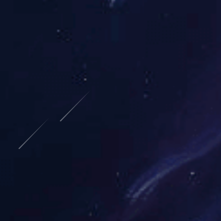
荣誉资质

企业资质
企业专利
企业荣誉
企业业绩

市政工程业绩
公路工程业绩
电力工程业绩
水利工程业绩
业绩展示
开云体育

开云体育
业内动态
联系我们

联系方式
客户留言
企业资质
企业荣誉
企业专利
当前位置：
开云体育-开云(中国)一站式服务官方网站
/
荣誉资质
/
企业资质