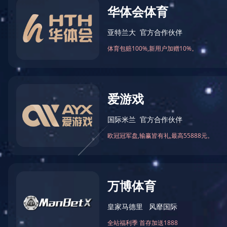
企业业绩
市政工程业绩
公路工程业绩
电力工程业绩
水利工程业绩
房建工程业绩
业绩展示
开云体育

开云体育
开云体育
业内动态
联系我们

联系我们