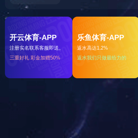
联系方式
客户留言
开云体育-开云(中国)一站式服务官方网站
公司简介
荣誉资质
企业资质
企业专利
企业荣誉
企业业绩
市政工程业绩
公路工程业绩
电力工程业绩
水利工程业绩
业绩展示
开云体育
开云体育
业内动态
联系我们
联系方式
客户留言

开云体育-开云(中国)一站式服务官方网站
公司简介