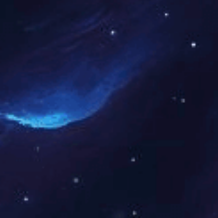
认证证书
认证证书
×


CONTACT INFORMATION