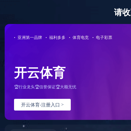
开云体育
开云体育-开云(中国)一站式服务官方网站
公司简介
荣誉资质

荣誉资质
企业资质
企业专利
企业荣誉
企业业绩
