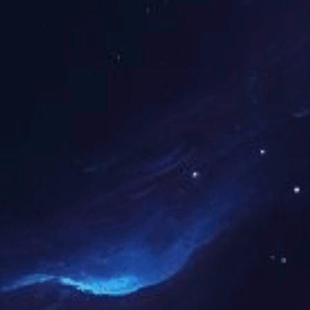
/
荣誉资质
/
企业资质
/
安全生产许可证-1
安全生产许可证-1
工程描述
参数
扫二维码用手机看
未找到相应参数组，请于后台属性模板中添加
上一个
安全生产许可证
下一个
安全生产许可证-2
CONTACT INFORMATION