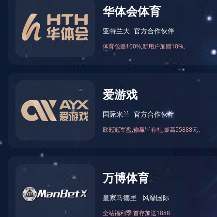
企业业绩
市政工程业绩
公路工程业绩
电力工程业绩
水利工程业绩
房建工程业绩
业绩展示
开云体育

开云体育
开云体育
业内动态
联系我们

联系我们