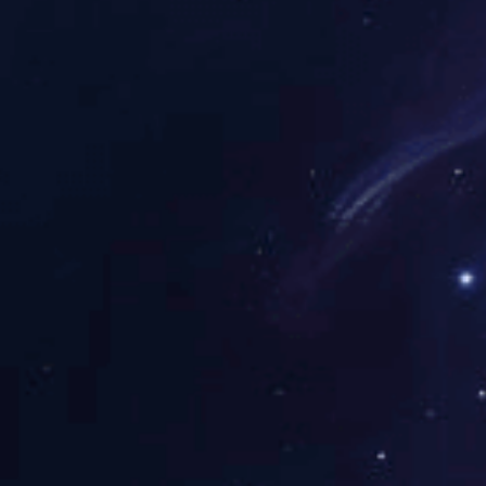
荣誉资质

企业资质
企业专利
企业荣誉
企业业绩

市政工程业绩
公路工程业绩
电力工程业绩
水利工程业绩
业绩展示
开云体育

开云体育
业内动态
联系我们

联系方式
客户留言

市政工程
公路工程
房建工程
当前位置：
开云体育-开云(中国)一站式服务官方网站