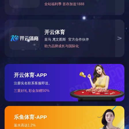
公司简介
荣誉资质

企业资质
企业专利
企业荣誉
企业业绩

市政工程业绩
公路工程业绩
电力工程业绩
水利工程业
绩
房建工程业绩
业绩展示
开云体育

开云体育
业内动态
联系我们

联系方式
客户留言

市政工程
公路工程
房建工程