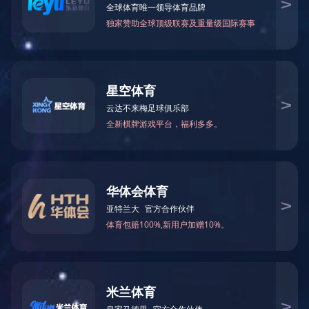
企业业绩
市政工程业绩
公路工程业绩
电力工程业绩
水利工程业绩
房建工程业绩
业绩展示
开云体育

开云体育
开云体育
业内动态
联系我们

联系我们