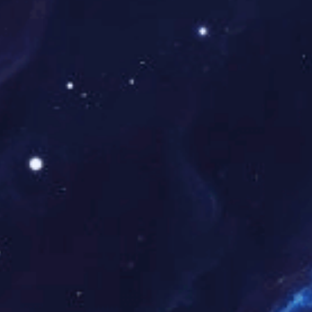
房建工程业绩