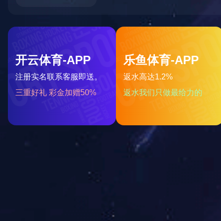
联系方式
客户留言
开云体育-开云(中国)一站式服务官方网站
公司简介
荣誉资质
企业资质
企业专利
企业荣誉
企业业绩
市政工程业绩
公路工程业绩
电力工程业绩
水利工程业绩
业绩展示
开云体育
开云体育
业内动态
联系我们
联系方式
客户留言

开云体育-开云(中国)一站式服务官方网站
公司简介