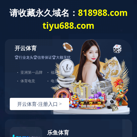
开云体育
开云体育-开云(中国)一站式服务官方网站
公司简介
荣誉资质

荣誉资质
企业资质
企业专利
企业荣誉
企业业绩
