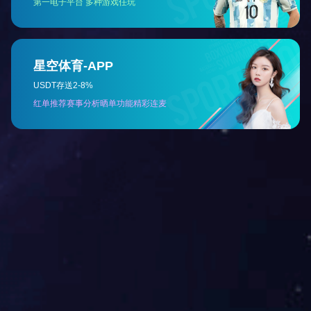
2014-2015年龙岩市建筑业先进企业
下一个
2019年度重点建筑企业
CONTACT INFORMATION
联系方式
福建省龙岩市新罗区东肖镇龙腾南路14号珠江大厦7层701室
0597-2336139
382955834@qq.com
WEBSITE QR CODE
网站二维码
扫一扫进入网站
微信公众号
扫一扫关注微信公众号