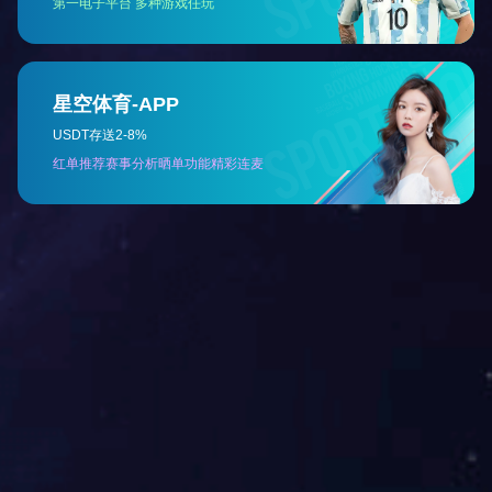
荣誉
下一个
荣誉
CONTACT INFORMATION
联系方式
福建省龙岩市新罗区东肖镇龙腾南路14号珠江大厦7层701室
0597-2336139
382955834@qq.com
WEBSITE QR CODE
网站二维码
扫一扫进入网站
微信公众号
扫一扫关注微信公众号