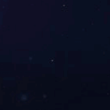
ONLINE MESSAGE
联系方式
留言应用名称：
客户留言
描述：
*
留言内容：
姓名：
性别：
男
女
手机：
电话：